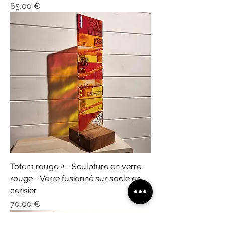
Prix
65,00 €
Totem rouge 2 - Sculpture en verre
rouge - Verre fusionné sur socle en
cerisier
Prix
70,00 €