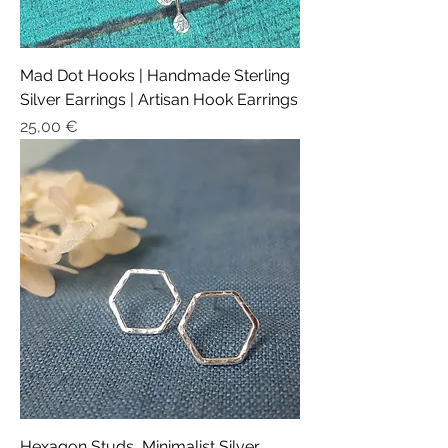
Mad Dot Hooks | Handmade Sterling
Silver Earrings | Artisan Hook Earrings
Prix
25,00 €
Hexagon Studs, Minimalist Silver