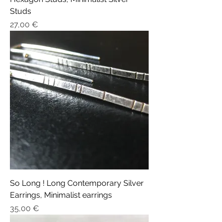
Studs
Prix
27,00 €
So Long ! Long Contemporary Silver
Earrings, Minimalist earrings
Prix
35,00 €